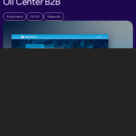
Oil Center B2B
Ecommerce
UX / UI
Desarrollo